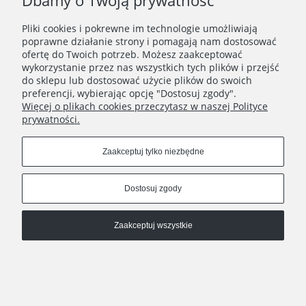
Dbamy o Twoją prywatność
Copyrights © 2024 - Poziom Studio
Pliki cookies i pokrewne im technologie umożliwiają
Pokaż pełną wersję strony
poprawne działanie strony i pomagają nam dostosować
ofertę do Twoich potrzeb. Możesz zaakceptować
, powered by
.
Sklep internetowy Shoplo.pl
Shoper
wykorzystanie przez nas wszystkich tych plików i przejść
do sklepu lub dostosować użycie plików do swoich
preferencji, wybierając opcję "Dostosuj zgody".
Więcej o plikach cookies przeczytasz w naszej Polityce
prywatności.
Zaakceptuj tylko niezbędne
Dostosuj zgody
Zaakceptuj wszystkie