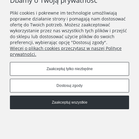
Dbamy o Twoją prywatność
Copyrights © 2024 - Poziom Studio
Pliki cookies i pokrewne im technologie umożliwiają
Pokaż pełną wersję strony
poprawne działanie strony i pomagają nam dostosować
ofertę do Twoich potrzeb. Możesz zaakceptować
, powered by
.
Sklep internetowy Shoplo.pl
Shoper
wykorzystanie przez nas wszystkich tych plików i przejść
do sklepu lub dostosować użycie plików do swoich
preferencji, wybierając opcję "Dostosuj zgody".
Więcej o plikach cookies przeczytasz w naszej Polityce
prywatności.
Zaakceptuj tylko niezbędne
Dostosuj zgody
Zaakceptuj wszystkie