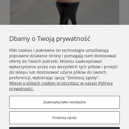
Dbamy o Twoją prywatność
Pliki cookies i pokrewne im technologie umożliwiają
Kieliszek na jajko - czarny
poprawne działanie strony i pomagają nam dostosować
85,00 zł
ofertę do Twoich potrzeb. Możesz zaakceptować
wykorzystanie przez nas wszystkich tych plików i przejść
Powiadom o dostępności
do sklepu lub dostosować użycie plików do swoich
preferencji, wybierając opcję "Dostosuj zgody".
Więcej o plikach cookies przeczytasz w naszej Polityce
prywatności.
INFORMACJE
Zaakceptuj tylko niezbędne
POMOC
Dostosuj zgody