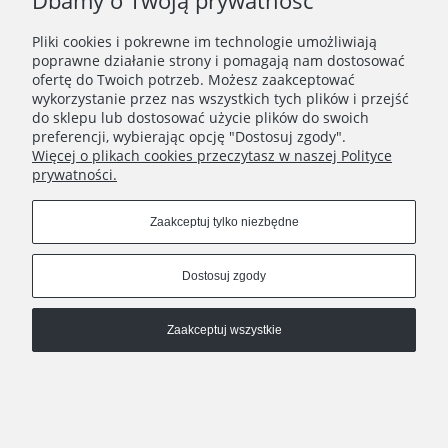
Dbamy o Twoją prywatność
Pliki cookies i pokrewne im technologie umożliwiają
Świeczki sojowe tealight 4 szt.
poprawne działanie strony i pomagają nam dostosować
ofertę do Twoich potrzeb. Możesz zaakceptować
10,00 zł
wykorzystanie przez nas wszystkich tych plików i przejść
do sklepu lub dostosować użycie plików do swoich
Do koszyka
preferencji, wybierając opcję "Dostosuj zgody".
Więcej o plikach cookies przeczytasz w naszej Polityce
prywatności.
INFORMACJE
Zaakceptuj tylko niezbędne
POMOC
Dostosuj zgody
Zaakceptuj wszystkie
Copyrights © 2024 - Poziom Studio
Pokaż pełną wersję strony
, powered by
.
Sklep internetowy Shoplo.pl
Shoper