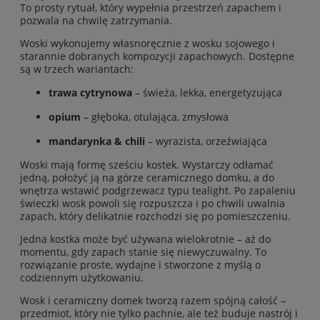
To prosty rytuał, który wypełnia przestrzeń zapachem i
pozwala na chwilę zatrzymania.
Woski wykonujemy własnoręcznie z wosku sojowego i
starannie dobranych kompozycji zapachowych. Dostępne
są w trzech wariantach:
trawa cytrynowa
– świeża, lekka, energetyzująca
opium
– głęboka, otulająca, zmysłowa
mandarynka & chili
– wyrazista, orzeźwiająca
Woski mają formę sześciu kostek. Wystarczy odłamać
jedną, położyć ją na górze ceramicznego domku, a do
wnętrza wstawić podgrzewacz typu tealight. Po zapaleniu
świeczki wosk powoli się rozpuszcza i po chwili uwalnia
zapach, który delikatnie rozchodzi się po pomieszczeniu.
Jedna kostka może być używana wielokrotnie – aż do
momentu, gdy zapach stanie się niewyczuwalny. To
rozwiązanie proste, wydajne i stworzone z myślą o
codziennym użytkowaniu.
Wosk i ceramiczny domek tworzą razem spójną całość –
przedmiot, który nie tylko pachnie, ale też buduje nastrój i