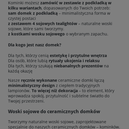
Kominki możesz
zamówić w zestawie z podkładką w
kilku wariantach
, dopasowanych do Twoich potrzeb:
sam domek z podkładką
– minimalistyczna forma w
czystej postaci
z zestawem 4 sojowych tealightów
– naturalne woski
sojowe, które sami tworzymy.
z kostkami wosku sojowego
o wybranym zapachu.
Dla kogo jest nasz domek?
Dla tych, którzy cenią
estetykę i przytulne wnętrza
Dla osób, które lubią
rytuały ukojenia i relaksu
Dla tych, którzy szukają
niebanalnych prezentów
na
każdą okazję
Nasze
ręcznie wykonane
ceramiczne domki łączą
minimalistyczny design
z ciepłem tradycyjnych
lampionów.
To więcej niż dekoracja
– to element, który
wprowadza spokój, przytulność i subtelne światło do
Twojej przestrzeni.
Woski sojowe do ceramicznych domków
Tworzymy naturalne woski sojowe, zaprojektowane
specjalnie do naszych ceramicznych domków – kominków.