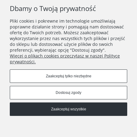
Dbamy o Twoją prywatność
Pliki cookies i pokrewne im technologie umożliwiają
,,Miejsce wyciszenia"
poprawne działanie strony i pomagają nam dostosować
ofertę do Twoich potrzeb. Możesz zaakceptować
3 200,00 zł
wykorzystanie przez nas wszystkich tych plików i przejść
do sklepu lub dostosować użycie plików do swoich
Powiadom o dostępności
preferencji, wybierając opcję "Dostosuj zgody".
Więcej o plikach cookies przeczytasz w naszej Polityce
prywatności.
INFORMACJE
Zaakceptuj tylko niezbędne
POMOC
Dostosuj zgody
Zaakceptuj wszystkie
Copyrights © 2024 - Poziom Studio
Pokaż pełną wersję strony