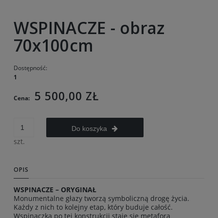
WSPINACZE - obraz
70x100cm
Dostępność:
1
5 500,00 ZŁ
Cena:
Do koszyka
szt.
OPIS
WSPINACZE
– ORYGINAŁ
Monumentalne głazy tworzą symboliczną drogę życia.
Każdy z nich to kolejny etap, który buduje całość.
Wspinaczka po tej konstrukcji staje się metaforą